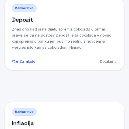
Bankarstvo
Bankarstvo
Depozit
Depozit
Znaš ono kad si na dijeti, spremiš čokoladu u ormar i
Novac koji klijent polaže u banku na čuvanje ili radi
praviš se da ne postoji? Depozit je ta čokolada – novac
ostvarivanja prinosa, može biti po viđenju, kad je novac
koji spremiš u banku jer, budimo realni, s novcem si
stalno dostupan, ili oročeni, kad se polaže na unaprijed
vjeruješ isto kao sa čokoladom. Nimalo.
određeni rok, uz dogovorenu kamatnu stopu.
🧑‍🎓 Za mlade
Više
📚 Za stare
Dotakni →
Bankarstvo
Bankarstvo
Inflacija
Inflacija