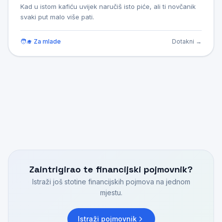
Kad u istom kafiću uvijek naručiš isto piće, ali ti novčanik
Porast opće razine cijena u gospodarstvu tijekom
svaki put malo više pati.
vremena, zbog čega kupovna moć novca pada. Kad
cijene rastu, kupovna moć novca se smanjuje, što znači
da za isti iznos novca možemo kupiti manje nego prije.
🧑‍🎓 Za mlade
Dotakni →
Više
📚 Za stare
Zaintrigirao te financijski pojmovnik?
Istraži još stotine financijskih pojmova na jednom
mjestu.
Istraži pojmovnik