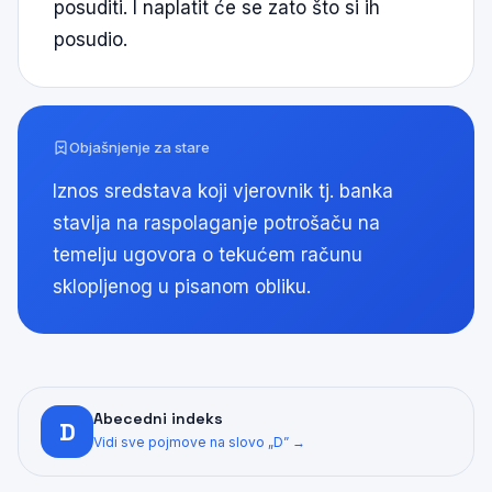
posuditi. I naplatit će se zato što si ih
posudio.
Objašnjenje za stare
Iznos sredstava koji vjerovnik tj. banka
stavlja na raspolaganje potrošaču na
temelju ugovora o tekućem računu
sklopljenog u pisanom obliku.
Abecedni indeks
D
Vidi sve pojmove na slovo „D” →