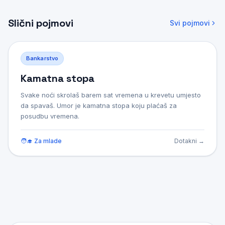
Slični pojmovi
Svi pojmovi
Bankarstvo
Bankarstvo
Kamatna stopa
Kamatna stopa
Svake noći skrolaš barem sat vremena u krevetu umjesto
Postotak koji određuje koliko će korisnik kredita platiti za
da spavaš. Umor je kamatna stopa koju plaćaš za
posuđeni novac ili koliko će banka isplatiti štediši na
posudbu vremena.
njegov ulog. Ona predstavlja cijenu korištenja novca
tijekom određenog razdoblja i može biti fiksna ili
promjenjiva, ovisno o uvjetima ugovora.
🧑‍🎓 Za mlade
Dotakni →
Više
📚 Za stare